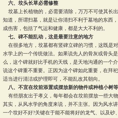
六、坟头长草必需修整
坟墓上长植物的，必需要清除，万万不可使其长
知道，所谓扫墓，就是让你清扫不利于墓地的东西，
成伤害，包括了气运和健康，都是大大不利的。
七、碑不能乱动，这是最要注意的地方
在很多地方，坟墓都有竖碑立碑的习惯，这既是
水学上的一个传统做法。如果说先人的骨灰或骨头是
么，这个碑就好比手机的天线，是天地沟通的一个介
说这个碑重不重要。正因为这个碑如此重要，在拜祀
适当进行清洁或护理即可，不能乱改其朝向。
八、不宜在坟前添置或摆放新的物件或种植小树
有些朋友出于孝义，每年都会在坟前摆放一些大
其实，从风水学的角度来说，并不主张。因为风水讲
一个坟好不好
?
关键在于能不能将好的龙气、以及砂