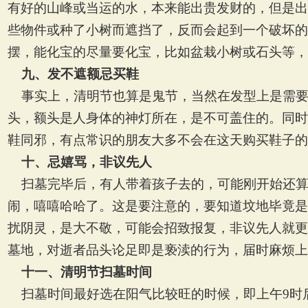
有好的山峰或当运的水，本来能出贵发财的，但是出
些物件或种了小树而遮挡了，反而会起到一个破坏的
摆，能化宝的尽量要化宝，比如盆栽小树或石头等，
九、发不遮额忌买鞋
事实上，清明节也算是鬼节，当然在发型上是需
头，额头是人身体的神灯所在，是不可盖住的。同时
鞋同邪，有点常识的朋友大多不会在这天购买鞋子的
十、忌嬉骂，非议先人
扫墓完毕后，有人带着孩子去的，可能刚开始还
闹，嘻嘻哈哈了。这是要注意的，要知道坟地毕竟是
扰阴灵，是大不敬，可能会招致报复，非议先人就更
墓地，对逝者品头论足即是亵渎的行为，届时麻烦上
十一、清明节扫墓时间
扫墓时间最好选在阳气比较旺的时候，即上午
9
时