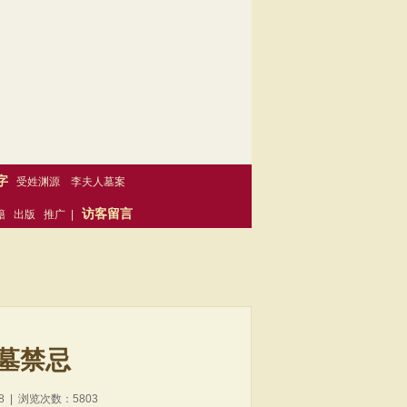
字
受姓渊源
李夫人墓案
访客留言
籍
出版
推广
|
墓禁忌
8 | 浏览次数：5803