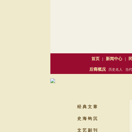
首页
新闻中心
|
|
后裔概况
历史名人
当
古今
经 典 文 章
史 海 钩 沉
文 艺 副 刊