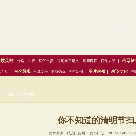
精忠门第网
民族英雄
岳母刺
传略
年表
历代封赏
诗词奏章遗文
墓庙楹联
百年大祭
|
古今经典
图片说岳
岳飞文化
代名人
|
经典文章
史海钩沉
文艺副刊
|
|
书
经典
首页 >> 文艺副刊
你不知道的清明节扫
文章来源：精忠门第网 | 发布日期：2017-04-02 23:3