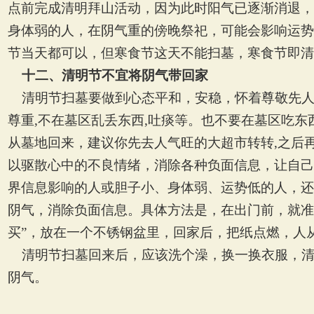
点前完成清明拜山活动，因为此时阳气已逐渐消退，
身体弱的人，在阴气重的傍晚祭祀，可能会影响运势
节当天都可以，但寒食节这天不能扫墓，寒食节即清
十二、清明节不宜将阴气带回家
清明节扫墓要做到心态平和，安稳，怀着尊敬先
尊重
,
不在墓区乱丢东西
,
吐痰等。也不要在墓区吃东
从墓地回来，建议你先去人气旺的大超市转转
,
之后
以驱散心中的不良情绪，消除各种负面信息，让自己
界信息影响的人或胆子小、身体弱、运势低的人，还
阴气，消除负面信息。具体方法是，在出门前，就准
买
”
，放在一个不锈钢盆里，回家后，把纸点燃，人
清明节扫墓回来后，应该洗个澡，换一换衣服，
阴气。