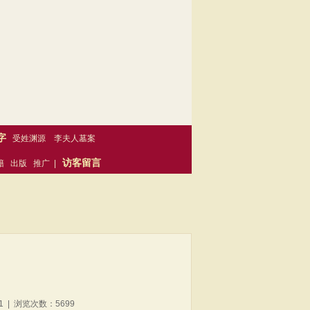
字
受姓渊源
李夫人墓案
访客留言
籍
出版
推广
|
1 | 浏览次数：5699