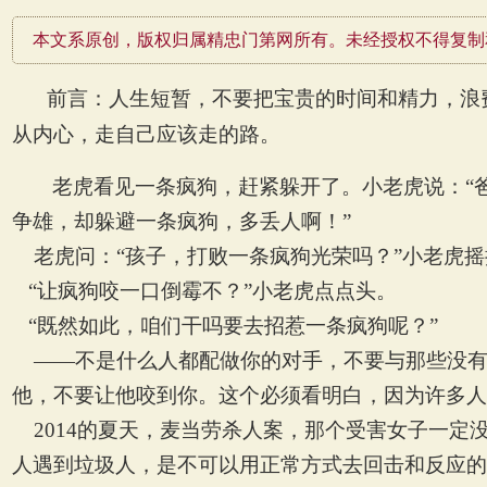
本文系原创，版权归属精忠门第网所有。未经授权不得复制
前言：人生短暂，不要把宝贵的时间和精力，浪
从内心，走自己应该走的路。
老虎看见一条疯狗，赶紧躲开了。小老虎说：
“
争雄，却躲避一条疯狗，多丢人啊！
”
老虎问：
“
孩子，打败一条疯狗光荣吗？
”
小老虎摇
“
让疯狗咬一口倒霉不？
”
小老虎点点头。
“
既然如此，咱们干吗要去招惹一条疯狗呢？
”
——
不是什么人都配做你的对手，不要与那些没
他，不要让他咬到你。这个必须看明白，因为许多人
2014
的夏天，麦当劳杀人案，那个受害女子一定
人遇到垃圾人，是不可以用正常方式去回击和反应的