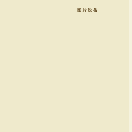
图 片 说 岳