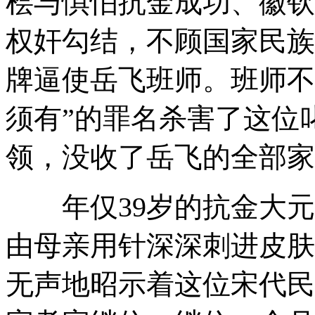
桧与惧怕抗金成功、徽钦
权奸勾结，不顾国家民族
牌逼使岳飞班师。班师不
须有”的罪名杀害了这位
领，没收了岳飞的全部家
年仅39岁的抗金大元
由母亲用针深深刺进皮肤
无声地昭示着这位宋代民