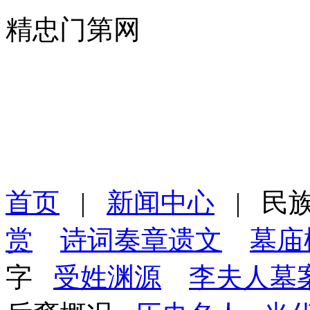
精忠门第网
首页
|
新闻中心
|
民
赏
诗词奏章遗文
墓庙
字
受姓渊源
李夫人墓